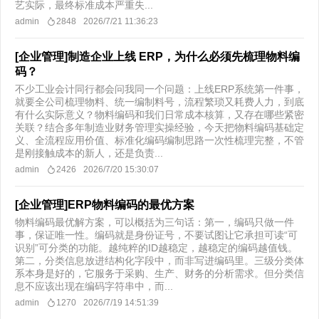
艺实际，最终标准成本严重失...
admin
2848
2026/7/21 11:36:23
[企业管理]制造企业上线 ERP，为什么必须先梳理物料编
码？
不少工业会计同行都会问我同一个问题：上线ERP系统第一件事，
就要全公司梳理物料、统一编制料号，流程繁琐又耗费人力，到底
有什么实际意义？物料编码和我们日常成本核算，又存在哪些紧密
关联？结合多年制造业财务管理实操经验，今天把物料编码基础定
义、全流程应用价值、标准化编码编制思路一次性梳理完整，不管
是刚接触成本的新人，还是负责...
admin
2426
2026/7/20 15:30:07
[企业管理]ERP物料编码的最优方案
物料编码最优解方案，可以概括为三句话：第一，编码只做一件
事，保证唯一性。编码就是身份证号，不要试图让它承担可读“可
识别”可分类的功能。越纯粹的ID越稳定，越稳定的编码越值钱。
第二，分类信息放进结构化字段中，而非写进编码里。三级分类体
系本身是好的，它服务于采购、生产、财务的分析需求。但分类信
息不应该出现在编码字符串中，而...
admin
1270
2026/7/19 14:51:39