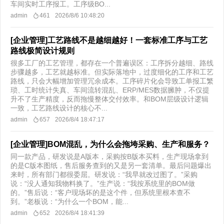
车间实时工序报工。工序级BO...
admin
461
2026/8/6 10:48:20
[企业管理]工艺路线不是越细越好！一套标准工序与工艺
路线极简设计规则
很多工厂的工艺管理，都存在一个普遍误区：工序拆分越细、路线
步骤越多，工艺就越标准。但实际落地中，过度细化的工序和工艺
路线，只会大幅增加管理冗余成本。工序碎片化会导致工单报工繁
琐、工时统计失真、车间流转混乱、ERP/MES数据臃肿，不仅提
升不了生产精度，反而拖慢整体交付效率。和BOM层级设计逻辑
一致，工艺路线设计的核心不...
admin
657
2026/8/4 18:47:17
[企业管理]BOM混乱，为什么会拖垮采购、生产和服务？
同一款产品，研发说是A版本，采购按B版本买料，生产现场拿到
的是C版本图纸，售后服务查到的又是另一套清单。最后问题爆出
来时，所有部门都很委屈。研发说：“我早就改过图了。”采购
说：“没人通知我物料换了。”生产说：“我按系统里的BOM做
的。”售后说：“客户现场坏的是这个件，但系统里根本查不
到。”老板说：“为什么一个BOM，能...
admin
652
2026/8/4 18:41:39