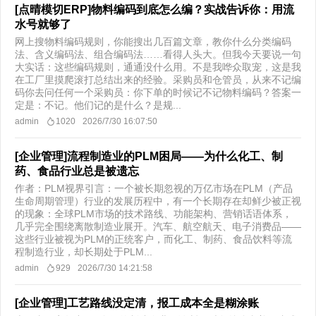
[点晴模切ERP]物料编码到底怎么编？实战告诉你：用流
水号就够了
网上搜物料编码规则，你能搜出几百篇文章，教你什么分类编码
法、含义编码法、组合编码法……看得人头大。但我今天要说一句
大实话：这些编码规则，通通没什么用。不是我哗众取宠，这是我
在工厂里摸爬滚打总结出来的经验。采购员和仓管员，从来不记编
码你去问任何一个采购员：你下单的时候记不记物料编码？答案一
定是：不记。他们记的是什么？是规...
admin
1020
2026/7/30 16:07:50
[企业管理]流程制造业的PLM困局——为什么化工、制
药、食品行业总是被遗忘
作者：PLM视界引言：一个被长期忽视的万亿市场在PLM（产品
生命周期管理）行业的发展历程中，有一个长期存在却鲜少被正视
的现象：全球PLM市场的技术路线、功能架构、营销话语体系，
几乎完全围绕离散制造业展开。汽车、航空航天、电子消费品——
这些行业被视为PLM的正统客户，而化工、制药、食品饮料等流
程制造行业，却长期处于PLM...
admin
929
2026/7/30 14:21:58
[企业管理]工艺路线没定清，报工成本全是糊涂账