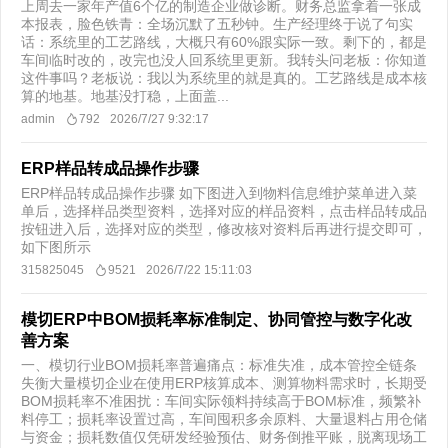
上周去一家年产值6个亿的制造企业做诊断。财务总监拿着一张成
本报表，脸色铁青：​全场沉默了五秒钟。生产经理终于说了句实
话：系统里的工艺路线，大概只有60%跟实际一致。剩下的，都是
车间临时改的，改完也没人回系统里更新。我转头问老板：你知道
这件事吗？老板说：我以为系统里的就是真的。工艺路线是成本核
算的地基。地基没打稳，上面盖...
admin
792
2026/7/27 9:32:17
ERP样品转成品操作步骤
ERP样品转成品操作步骤 如下图进入到物料信息维护菜单进入菜
单后，选择样品类型资料，选择对应的样品资料，点击样品转成品
按钮进入后，选择对应的类型，修改核对资料后再进行提交即可，
如下图所示
315825045
9521
2026/7/22 15:11:03
模切ERP中BOM损耗率标准制定、协同管控与数字化改
善方案
一、模切行业BOM损耗率普遍痛点：标准失准，成本管控全链条
失衡大量模切企业在使用ERP核算成本、测算物料需求时，长期受
BOM损耗率不准困扰：车间实际领料持续高于BOM标准，频繁补
料停工；损耗率设置过高，车间囤积多余原料、大量退料占用仓储
与资金；损耗数值仅凭研发经验预估、财务倒推平账，脱离现场工