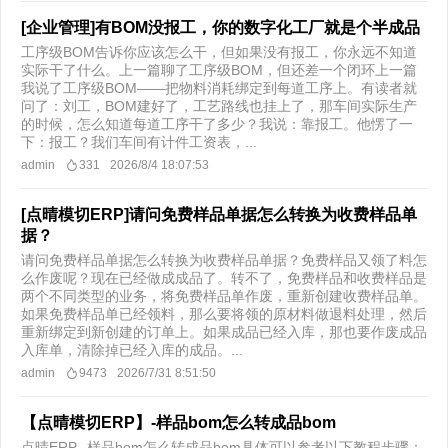
[企业管理]有BOM没报工，你的数字化工厂就是个半成品
工序级BOM告诉你应该怎么干，但如果没有报工，你永远不知道
实际干了什么。上一篇聊了工序级BOM，但还差一个闭环上一篇
我说了工序级BOM——把物料消耗绑定到每道工序上。有读者就
问了：刘工，BOM建好了，工艺路线也挂上了，那车间实际生产
的时候，怎么知道每道工序干了多少？我说：靠报工。他愣了一
下：报工？我们车间有计件工资表，...
admin
331
2026/8/4 18:07:53
[点晴模切ERP]请问免费样品单据怎么转换为收费样品单
据？
请问免费样品单据怎么转换为收费样品单据？免费样品又领了料怎
么作废呢？现在已经做成成品了。转不了，免费样品和收费样品是
两个不同类型的业务，将免费样品单作废，重新创建收费样品单。
如果免费样品单已经领料，那么要将领的原材料做退料处理，然后
重新绑定到新创建的订单上。如果成品已经入库，那也要作废成品
入库单，清除掉已经入库的成品。...
admin
9473
2026/7/31 8:51:50
【点晴模切ERP】-样品bom怎么转成品bom
点晴ERP--样品bom怎么转成品bom具体可以参考以下教程步骤：