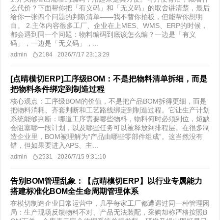
么代价？下面帮你把「有义码」和「无义码」的取舍讲清楚，最后
给你一张四个问题的判断清单——我不替你拍板，但能帮你想明
白。 2.主体内容很多工厂、企业在上MES、WMS、ERP的时候，
都会遇到同一个问题：物料编码到底该怎么编？一边是「有义
码」，一边是「无义码」，...
admin
2184
2026/7/17 23:13:29
[点晴模切ERP]工序级BOM：不是把物料清单拆细，而是
把物料条件绑定到制造过程
核心观点：工序级BOM的价值，不是把产品BOM拆得更细，而是
把物料消耗、齐套判断和工艺路线绑定到制造过程。它让生产计划
系统能够判断：哪道工序需要哪些物料，物料何时必须到位，短缺
会阻塞哪一段计划，以及哪些任务可以被释放到排程层。在很多制
造企业里，BOM被理解为“产品由哪些零部件组成”。这当然没有
错，但如果要进入APS、主...
admin
2531
2026/7/15 9:31:10
告别BOM管理乱象：【点晴模切ERP】以行业专属能力
搭建标准化BOM全生命周期管理体系
在模切制造企业日常运营中，几乎每家工厂都遭遇过同一种管理困
局：生产现场反馈物料不对、产品无法装配，采购却称严格按照B