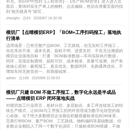
补充。在ERP中找到【工程管理】-【生产BOM管理】进入进入页
面后，查询对应生产单上的物料。点击编辑，然后在弹窗页面内找
到“相关模具号”填写...
zhenglin
63
2026/8/7 16:30:36
模切厂【点晴模切ERP】「BOM+工序扫码报工」落地执
行清单
适用场景：已有完整产品BOM、工艺路线，但无实时工序报工，
存在库存不准、成本失真、损耗不明、进度失控、不良无法溯源的
模切企业落地目标：打通「BOM标准数据—车间实际执行数据」
闭环，实现在制透明、损耗可控、成本精准、质量可追溯、排产有
效核心原则：极简报工、真实优先、数据闭环、先跑通再优化，不
增加车间无效负担一、前期基础筹...
admin
168
2026/8/6 11:58:03
模切厂只建 BOM 不做工序报工，数字化永远是半成品
—— 点晴模切 ERP 闭环落地实战
对模切加工行业而言，卷材分切、多层贴合、多工序连续加工的特
殊生产模式，让BOM与工序报工的闭环管理成为数字化转型的核
心命脉。当下绝大多数模切企业都在积极搭建标准化BOM体系，
完善打样BOM、量产BOM、工艺路线、物料编码等基础数据。但
多数企业都陷入了同一个数字化误区：只做标准BOM搭建，不做