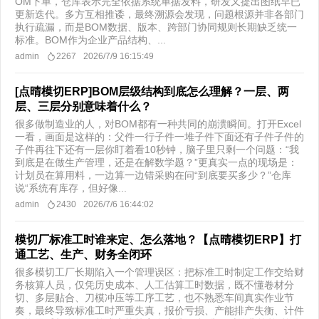
OM下单，仓库表示完全依据系统单据发料，研发又提出图纸早已
更新迭代。多方互相推诿，最终溯源会发现，问题根源并非各部门
执行疏漏，而是BOM数据、版本、跨部门协同规则长期缺乏统一
标准。BOM作为企业产品结构、...
admin
2267
2026/7/9 16:15:49
[点晴模切ERP]BOM层级结构到底怎么理解？一层、两
层、三层分别意味着什么？
很多做制造业的人，对BOM都有一种共同的崩溃瞬间。打开Excel
一看，画面是这样的：父件一行子件一堆子件下面还有子件子件的
子件再往下还有一层你盯着看10秒钟，脑子里只剩一个问题：“我
到底是在做生产管理，还是在解数学题？”更真实一点的现场是：
计划员在算用料，一边算一边错采购在问“到底要买多少？”仓库
说“系统有库存，但好像...
admin
2430
2026/7/6 16:44:02
模切厂标准工时谁来定、怎么落地？【点晴模切ERP】打
通工艺、生产、财务全闭环
很多模切工厂长期陷入一个管理误区：把标准工时制定工作交给财
务核算人员，仅凭历史成本、人工估算工时数据，既不懂卷材分
切、多层贴合、刀模冲压等工序工艺，也不熟悉车间真实作业节
奏，最终导致标准工时严重失真，报价亏损、产能排产失衡、计件