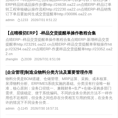
ERP样品转成品操作步骤http://24638.oa22.cn点晴ERP-样品订单
转工程审核确认操作流程http://22230.oa22.cn点晴ERP-样品销售
订下单后要如何生成交货提醒单http://30086.oa22.cn
admin
1233
2026/7/31 8:51:22
【点晴模切ERP】-样品交货提醒单操作教程合集
点晴ERP--样品交货提醒单操作教程合集点晴ERP-新增样品交货
提醒单http://23291.oa22.cn点晴ERP-样品交货提醒单审核操作htt
p://23294.oa22.cn点晴ERP-作废样品交货提醒单http://23352.oa2
2.cn
zhenglin
2039
2026/7/31 8:51:08
[企业管理]制造业物料分类方法及重要管理作用
物料分类是BOM搭建、仓储管理、MRP运算、采购、成本核算、
呆滞物料分析、ERP/MES系统实施的基础。分类没有行业唯一标
准，核心原则：业务口径统一、兼顾财务+生产+仓储+采购多部门
需求、层级稳定、便于系统编码。不同的业务分类的方法不一样作
用也不近相同，但业务之间也存在分类相互引用的情况，在业务允
许的情况下不同业务分类...
admin
1145
2026/7/30 16:57:31