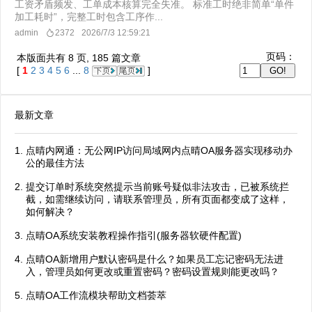
工资矛盾频发、工单成本核算完全失准。 标准工时绝非简单“单件
加工耗时”，完整工时包含工序作...
admin
2372
2026/7/3 12:59:21
页码：
本版面共有
8
页,
185
篇文章
[
1
2
3
4
5
6
...
8
]
最新文章
点晴内网通：无公网IP访问局域网内点晴OA服务器实现移动办
公的最佳方法
提交订单时系统突然提示当前账号疑似非法攻击，已被系统拦
截，如需继续访问，请联系管理员，所有页面都变成了这样，
如何解决？
点晴OA系统安装教程操作指引(服务器软硬件配置)
点晴OA新增用户默认密码是什么？如果员工忘记密码无法进
入，管理员如何更改或重置密码？密码设置规则能更改吗？
点晴OA工作流模块帮助文档荟萃