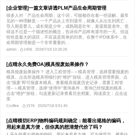
[企业管理]一篇文章讲透PLM产品生命周期管理
很多人对「产品生命周期」这个词，可能都存在着一些误解。最常
见的一种理解是：一个产品从上市到退市，就像人从出生到死亡，
导入期是婴儿，成长期是少年，成熟期是壮年，衰退期是老年。觉
得这不过是一个描述性的概念，告诉你产品终有退市的一天。但这
恰恰是最大的误区，不应该是简单的归类。在整个IPD体系中，生
命周期管理都是一个非常重要的...
admin
1456
2026/7/19 10:30:26
[点晴永久免费OA]模具报废如果操作？
模具报废如果操作？ 进入工程管理--＞模具管理，选择需要报废的
模具。点击所选模具明细行的“维护”按钮，进入模具管理界面。点
击“报废”即可报废本模具。查看模具报废历史记录，需要工程管
理--＞模具管理，选择“使用中”查询条件，查询已经报废的模具，
点击“维护”按钮，勾选更新记录查看历史档案。​ 阅读原文：点击这
里
Ccoffee
1576
2026/7/18 9:51:40
[点晴模切ERP]物料编码规则确定：能看出规格的编码，
用起来是真方便，但你真的想清楚代价了吗？
1.开头能看出规格的编码，用起来是真方便。可方便背后，藏着什