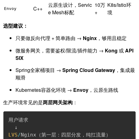
云原生设计，Servic
10万
K8s/Istio环
C++
Envoy
e Mesh标配
+
境
选型建议：
只要做反向代理 + 简单路由 →
Nginx
，够用且稳定
微服务网关，需要鉴权/限流/插件能力 →
Kong
或
API
SIX
Spring全家桶项目 →
Spring Cloud Gateway
，集成最
顺滑
Kubernetes容器化环境 →
Envoy
，云原生路线
生产环境常见的是
两层网关架构
：
用户请求

LVS
/
Nginx（第一层：四层分发，纯扛流量）
