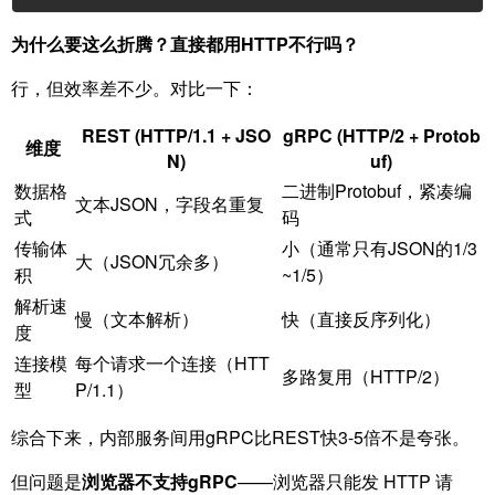
为什么要这么折腾？直接都用HTTP不行吗？
行，但效率差不少。对比一下：
REST (HTTP/1.1 + JSO
gRPC (HTTP/2 + Protob
维度
N)
uf)
数据格
二进制Protobuf，紧凑编
文本JSON，字段名重复
式
码
传输体
小（通常只有JSON的1/3
大（JSON冗余多）
积
~1/5）
解析速
慢（文本解析）
快（直接反序列化）
度
连接模
每个请求一个连接（HTT
多路复用（HTTP/2）
型
P/1.1）
综合下来，内部服务间用gRPC比REST快3-5倍不是夸张。
但问题是
浏览器不支持gRPC
——浏览器只能发 HTTP 请