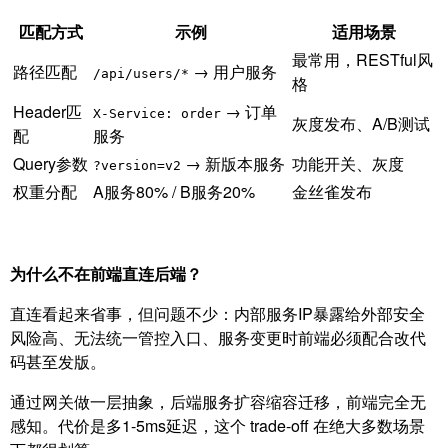
匹配方式
示例
适用场景
最常用，RESTful风
路径匹配
→ 用户服务
/api/users/*
格
Header匹
→ 订单
X-Service: order
灰度发布、A/B测试
配
服务
Query参数
→ 新版本服务
功能开关、灰度
?version=v2
权重分配
A服务80% / B服务20%
金丝雀发布
为什么不在前端直连后端？
直连看起来省事，但问题不少：内部服务IP暴露给外部安全
风险高、无法统一管控入口、服务变更时前端必须配合改代
码甚至发版。
通过网关做一层抽象，后端服务扩容缩容迁移，前端完全无
感知。代价是多1-5ms延迟，这个 trade-off 在绝大多数场景