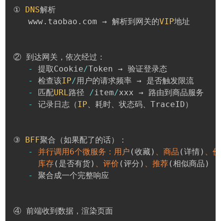
① 
DNS
解析

   www
.
taobao
.
com → 解析到网关的
VIP
地址

② 到达网关，依次经过：

-
 提取Cookie
/
Token → 验证登录态

-
 检查该
IP
/
用户的请求频率 → 是否触发限流

-
 匹配
URL
路径 
/
item
/
xxx → 路由到商品服务

-
 记录日志（
IP
、耗时、状态码、TraceID）

③ 
BFF
聚合（如果配了的话）：

-
并行调用6个微服务：用户
(
收藏
)
、商品
(
详情
)
、价
库存
(
是否有货
)
、评价
(
评分
)
、推荐
(
相似商品
)
-
 聚合成一个完整响应

④ 前端收到数据，渲染页面