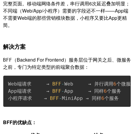
完整页面。移动端网络条件差，串行调用6次延迟叠加明显；
不同端（Web/App/小程序）需要的字段还不一样——App端
不需要Web端的那些营销模块数据，小程序又要比App更精
简。
解决方案
（Backend For Frontend）服务层位于网关之后、微服务
BFF
之前，专门为特定类型的前端聚合数据：
Web端请求     → 
BFF
-
Web     → 并行调用
6
个微服务
App端请求     → 
BFF
-
App     → 同样
6
个服务   
小程序请求    → 
BFF
-
MiniApp → 同样
6
个服务    
BFF的优缺点：