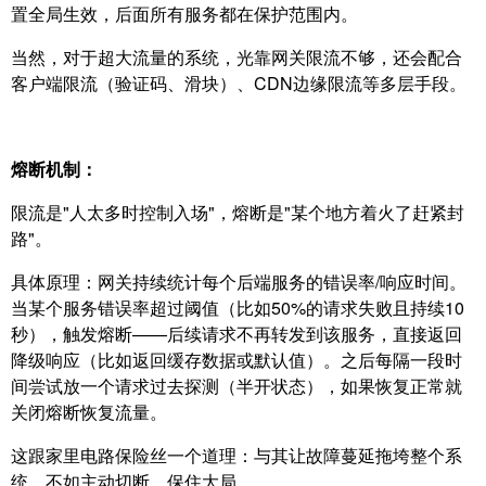
置全局生效，后面所有服务都在保护范围内。
当然，对于超大流量的系统，光靠网关限流不够，还会配合
客户端限流（验证码、滑块）、CDN边缘限流等多层手段。
熔断机制：
限流是"人太多时控制入场"，熔断是"某个地方着火了赶紧封
路"。
具体原理：网关持续统计每个后端服务的错误率/响应时间。
当某个服务错误率超过阈值（比如50%的请求失败且持续10
秒），触发熔断——后续请求不再转发到该服务，直接返回
降级响应（比如返回缓存数据或默认值）。之后每隔一段时
间尝试放一个请求过去探测（半开状态），如果恢复正常就
关闭熔断恢复流量。
这跟家里电路保险丝一个道理：与其让故障蔓延拖垮整个系
统，不如主动切断，保住大局。