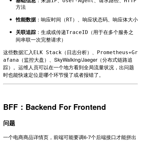
基础信息
：
、
、
、
来源IP
User-Agent
请求路径
HTTP
方法
性能数据
：
、
、
响应时间（RT）
响应状态码
响应体大小
关联追踪
：生成或传递
（用于在多个服务之
TraceID
间串联一次完整请求）
这些数据汇入
（日志分析）、
ELK Stack
Prometheus+Gr
（监控大盘）、SkyWalking/Jaeger（分布式链路追
afana
踪）。运维人员可以在一个地方看到全局流量状况，出问题
时也能快速定位是哪个环节慢了或者报错了。
BFF：Backend For Frontend
问题
一个电商商品详情页，前端可能要调6-7个后端接口才能拼出