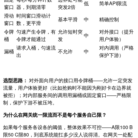
低
简单API限流
窗口
器，到期清零
突发2倍
滑动
时间窗口滑动计
基本平滑
中
精确控制
窗口
数，更平滑
令牌
匀速产生令牌，有
允许短时突
对外接口（提升
中
桶
令牌才能通过
发
用户体验）
请求入桶，匀速流
对内调用（严格
漏桶
不允许
中
出
保护下游）
选型思路：
对外面向用户的接口用令牌桶——允许一定突发
流量，用户体验更好（比如抢购时不能因为刚好卡在边界就
被拒）；对内部服务间的调用用漏桶或固定窗口——严格限
制，保护下游不被压垮。
为什么在网关统一限流而不是每个服务自己限？
如果每个服务各设各的阈值，整体效果不可控——A限100 B
限50 C限80，到底系统能扛多少没人说得清。在网关一处配