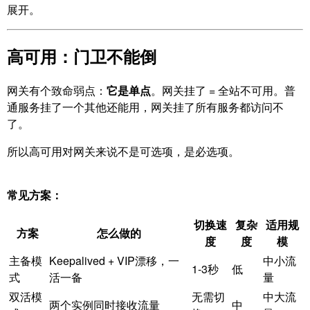
展开。
高可用：门卫不能倒
网关有个致命弱点：
它是单点
。网关挂了 = 全站不可用。普
通服务挂了一个其他还能用，网关挂了所有服务都访问不
了。
所以高可用对网关来说不是可选项，是必选项。
常见方案：
切换速
复杂
适用规
方案
怎么做的
度
度
模
主备模
Keepalived + VIP漂移，一
中小流
1-3秒
低
式
活一备
量
双活模
无需切
中大流
两个实例同时接收流量
中