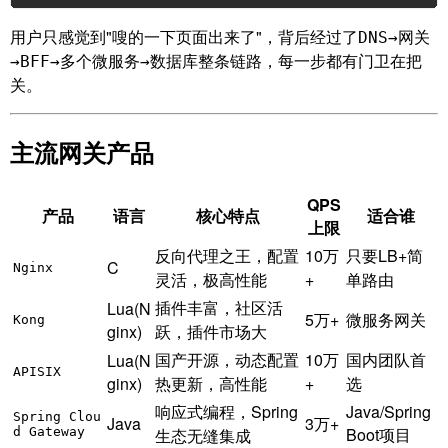
用户只感觉到"嗖的一下页面出来了"，背后经过了
DNS→网关
整条链路，每一步都有门卫在把
→BFF→多个微服务→数据库
关。
主流网关产品
QPS
产品
语言
核心特点
适合谁
上限
反向代理之王，配置
10万
只要LB+简
C
Nginx
灵活，极高性能
+
单路由
插件丰富，社区活
Lua(N
5万+
微服务网关
Kong
ginx)
跃，插件市场大
国产开源，动态配置
10万
国内团队首
Lua(N
APISIX
ginx)
热更新，高性能
+
选
响应式编程，Spring
Java/Spring
Spring Clou
Java
3万+
Boot项目
d Gateway
生态无缝集成