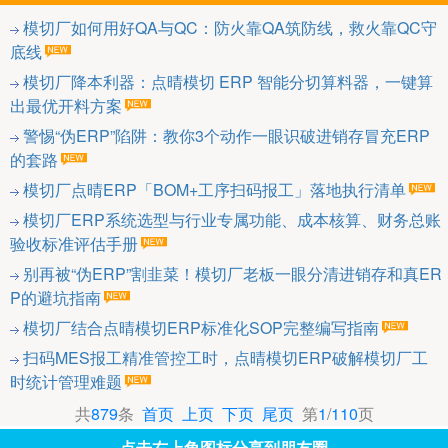
模切厂如何用好QA与QC：防火靠QA筑防线，救火靠QC守
底线
模切厂降本利器：点晴模切 ERP 智能分切算料器，一键算
出最优开料方案
警惕“伪ERP”陷阱：教你3个动作一眼识破进销存冒充ERP
的套路
模切厂点晴ERP「BOM+工序扫码报工」落地执行清单
模切厂ERP系统选型与行业专属功能、成本核算、财务总账
验收标准评估手册
别再被“伪ERP”割韭菜！模切厂老板一眼分清进销存和真ER
P的避坑指南
模切厂结合点晴模切ERP标准化SOP完整编写指南
扫码MES报工精准管控工时，点晴模切ERP破解模切厂工
时统计管理难题
共
879
条
首页
上页
下页
尾页
第
1
/
110
页
点击右上角图标分享到朋友圈