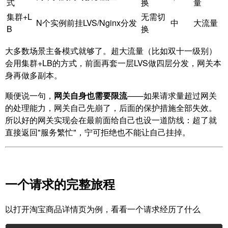
式
换
量
集群+L
无需切
N个实例前挂LVS/Nginx分发
中
大流量
B
换
大多数场景主备模式就够了。超大流量（比如双十一级别）
会用集群+LB的方式，前面再套一层LVS做四层分发，网关本
身再做多副本。
顺便说一句，
网关自身也需要限流
——如果请求量超过网关
的处理能力，网关自己先崩了，后面的保护措施全部失效。
所以好的网关实现会在最前面给自己也设一道防线：超了就
直接返回"服务繁忙"，宁可拒绝也不能让自己挂掉。
一个请求的完整旅程
以打开淘宝商品详情页为例，看看一个请求经历了什么