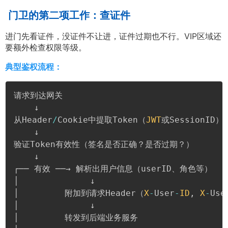
门卫的第二项工作：查证件
进门先看证件，没证件不让进，证件过期也不行。VIP区域还
要额外检查权限等级。
典型鉴权流程：
请求到达网关

    ↓

从Header
/
Cookie中提取Token（
JWT
或SessionID）

    ↓

验证Token有效性（签名是否正确？是否过期？）

    ↓

┌── 有效 ──→ 解析出用户信息（userID、角色等）

│              ↓

│         附加到请求Header（
X
-
User
-
ID
,
X
-
Use
│              ↓

│         转发到后端业务服务
