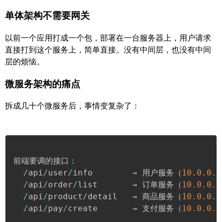
单体架构不需要网关
以前一个应用打成一个包，部署在一台服务器上，用户请求
直接打到这个服务上，简单直接。没有中间层，也没有中间
层的烦恼。
微服务架构的痛点
拆成几十个微服务后，事情变复杂了：
前端要调的接口：

/
api
/
user
/
info        → 用户服务（
10.0
.0
.1
/
api
/
order
/
list       → 订单服务（
10.0
.0
.2
/
api
/
product
/
detail   → 商品服务（
10.0
.0
.3
/
api
/
pay
/
create       → 支付服务（
10.0
.0
.4
...