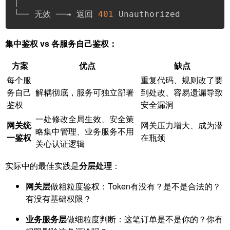
│

└── 无效 ──→ 返回 
401
 Unauthorized
集中鉴权 vs 各服务自己鉴权：
方案
优点
缺点
每个服
重复代码、规则改了要
务自己
解耦彻底，服务可独立部署
到处改、容易遗漏导致
鉴权
安全漏洞
一处修改全局生效、安全策
网关统
网关压力增大、成为潜
略集中管理、业务服务不用
一鉴权
在瓶颈
关心认证逻辑
实际中的最佳实践是
分层处理
：
网关层
做粗粒度鉴权：Token有没有？是不是合法的？
有没有基础权限？
业务服务层
做细粒度判断：这笔订单是不是你的？你有