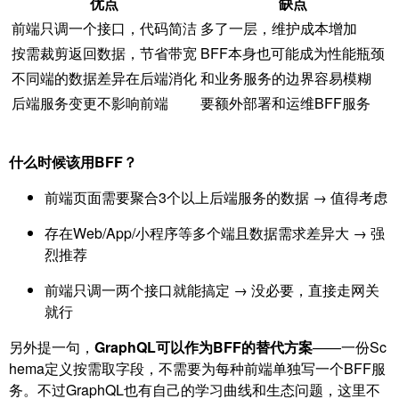
优点
缺点
前端只调一个接口，代码简洁
多了一层，维护成本增加
按需裁剪返回数据，节省带宽
BFF本身也可能成为性能瓶颈
不同端的数据差异在后端消化
和业务服务的边界容易模糊
后端服务变更不影响前端
要额外部署和运维BFF服务
什么时候该用BFF？
前端页面需要聚合3个以上后端服务的数据 → 值得考虑
存在Web/App/小程序等多个端且数据需求差异大 → 强
烈推荐
前端只调一两个接口就能搞定 → 没必要，直接走网关
就行
另外提一句，
GraphQL可以作为BFF的替代方案
——一份Sc
hema定义按需取字段，不需要为每种前端单独写一个BFF服
务。不过GraphQL也有自己的学习曲线和生态问题，这里不